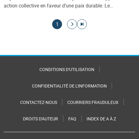
action collective en faveur d’une paix durable. Le…
Pagination
Page courante
Aller à la page suivante
Aller à la dernière page
1
CONDITIONS D'UTILISATION
CONFIDENTIALITÉ DE L'INFORMATION
CONTACTEZ-NOUS
COURRIERS FRAUDULEUX
DROITS D'AUTEUR
FAQ
INDEX DE A À Z