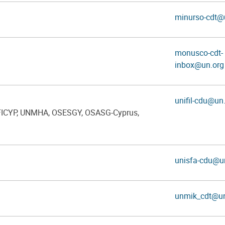
minurso-cdt@
monusco-cdt-
inbox@un.org
unifil-cdu@un
FICYP, UNMHA, OSESGY, OSASG-Cyprus,
unisfa-cdu@u
unmik_cdt@un