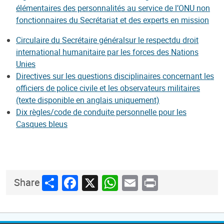
élémentaires des personnalités au service de l’ONU non
fonctionnaires du Secrétariat et des experts en mission
Circulaire du
Secr
é
ta
i
re
gé
n
é
ral
s
ur
le
re
s
p
ec
t
du
dro
it
international humanita
i
r
e p
a
r
l
es forces des N
a
tions
Unies
Directives sur les questions disciplinaires concernant les
officiers de police civile et les observateurs militaires
(texte disponible en anglais uniquement)
Dix règles/code de conduite personnelle pour les
Casques bleus
Share
Facebook
X
WhatsApp
Email
Print
Share