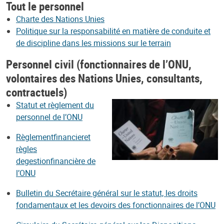
Tout le personnel
Charte des Nations Unies
Politique sur la responsabilité en matière de conduite et
de discipline dans les missions sur le terrain
Personnel civil (fonctionnaires de l’ONU,
volontaires des Nations Unies, consultants,
contractuels)
Statut et règlement du
personnel de l’ONU
Règlement
f
inanci
er
et
règ
les
d
e
g
e
s
tion
financière de
l’ONU
Bulletin du Secrétaire général sur le statut, les droits
fondamentaux et les devoirs des fonctionnaires de l’ONU